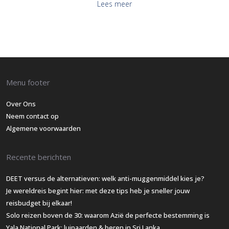
Lees meer
Menu footer
Over Ons
Neem contact op
Algemene voorwaarden
Recente berichten
DEET versus de alternatieven: welk anti-muggenmiddel kies je?
Je wereldreis begint hier: met deze tips heb je sneller jouw
reisbudget bij elkaar!
Solo reizen boven de 30: waarom Azië de perfecte bestemming is
Yala National Park: luipaarden & beren in Sri Lanka