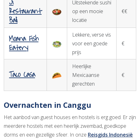
Ji
Uitstekende sushi
Restaurant
op een mooie
€€
Bali
locatie
Lekkere, verse vis
Moana Fish
voor een goede
€
Eatery
prijs
Heerlijke
Taco Casa
Mexicaanse
€
gerechten
Overnachten in Canggu
Het aanbod van guest houses en hostels is erg goed. Er zijn
meerdere hostels met een heerlijk zwembad, goedkope
dorms en een gezellige sfeer. In onze
Reisgids Indonesië