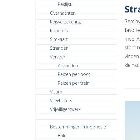
Paklijst
Str
Overnachten
Seminy
Reisverzekering
favori
Rondreis
mee. Al
Simkaart
staat 
Stranden
vinden
Vervoer
kleinsc
Afstanden
Reizen per boot
Reizen per trein
Visum
Vliegtickets
Vrijwilligerswerk
Bestemmingen in Indonesië
Bali