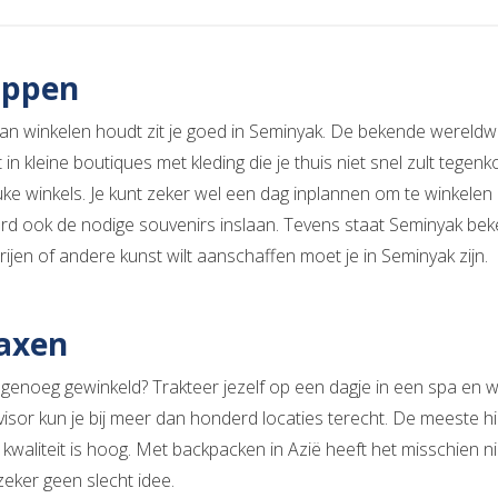
oppen
 van winkelen houdt zit je goed in Seminyak. De bekende wereldwi
 in kleine boutiques met kleding die je thuis niet snel zult tege
uke winkels. Je kunt zeker wel een dag inplannen om te winkelen
ard ook de nodige souvenirs inslaan. Tevens staat Seminyak bek
rijen of andere kunst wilt aanschaffen moet je in Seminyak zijn.
axen
 genoeg gewinkeld? Trakteer jezelf op een dagje in een spa en w
visor kun je bij meer dan honderd locaties terecht. De meeste
kwaliteit is hoog. Met backpacken in Azië heeft het misschien ni
 zeker geen slecht idee.