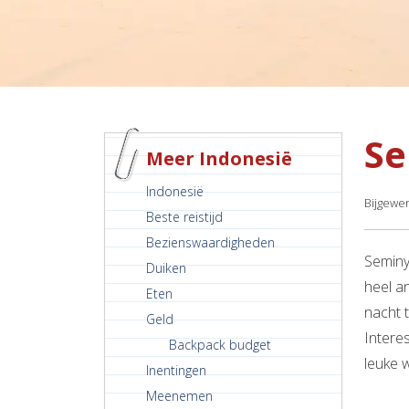
S
Meer Indonesië
Indonesië
Bijgewer
Beste reistijd
Bezienswaardigheden
Seminy
Duiken
heel a
Eten
nacht t
Geld
Intere
Backpack budget
leuke 
Inentingen
Meenemen