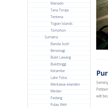
Manado
Tana Toraja
Tentena
Togian Islands
Tomohon
Sumatra
Banda Aceh
Berastagi
Bukit Lawang
Bukittinggi
Pur
Ketambe
Lake Toba
Seminy
Mentawai eilanden
Petite
Medan
wilt b
Padang
Pulau Weh