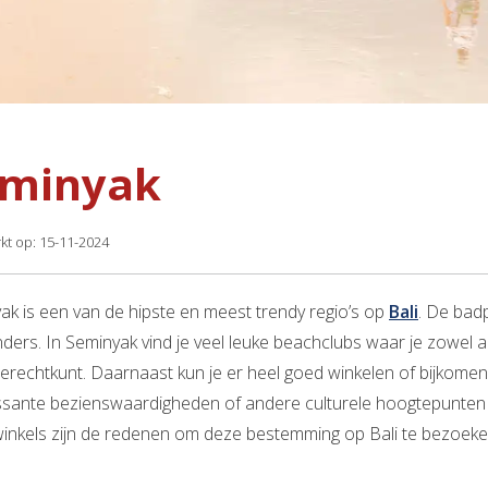
eminyak
kt op: 15-11-2024
ak is een van de hipste en meest trendy regio’s op
Bali
. De badp
nders. In Seminyak vind je veel leuke beachclubs waar je zowel a
erechtkunt. Daarnaast kun je er heel goed winkelen of bijkomen i
ssante bezienswaardigheden of andere culturele hoogtepunten vi
winkels zijn de redenen om deze bestemming op Bali te bezoeke