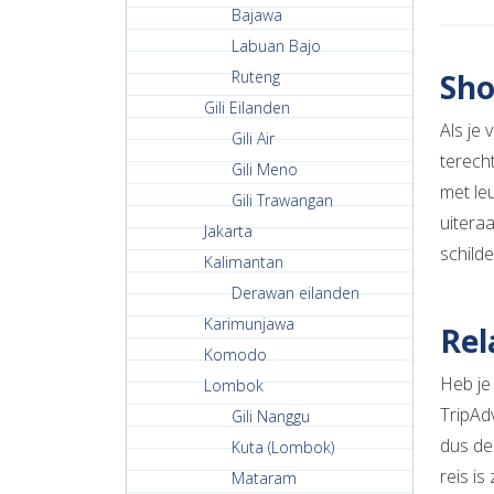
Bajawa
Labuan Bajo
Ruteng
Sh
Gili Eilanden
Als je
Gili Air
terecht
Gili Meno
met le
Gili Trawangan
uitera
Jakarta
schilde
Kalimantan
Derawan eilanden
Karimunjawa
Rel
Komodo
Heb je
Lombok
TripAd
Gili Nanggu
dus de 
Kuta (Lombok)
reis is
Mataram