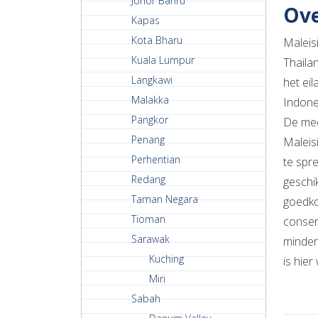
Johor Bahru
Ove
Kapas
Kota Bharu
Maleisi
Kuala Lumpur
Thaila
Langkawi
het ei
Malakka
Indone
Pangkor
De mee
Penang
Maleis
Perhentian
te spre
Redang
geschi
Taman Negara
goedko
Tioman
conser
Sarawak
minder 
Kuching
is hie
Miri
Sabah