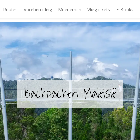
Routes
Voorbereiding
Meenemen
Vliegtickets
E-Books
Backpacken Maleisië