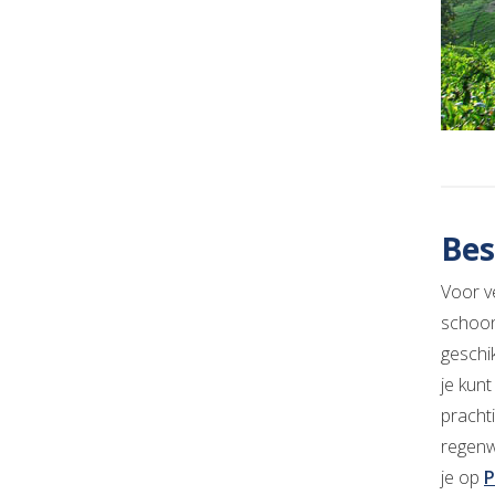
Be
Voor v
schoon
geschi
je kunt
pracht
regenw
je op
P