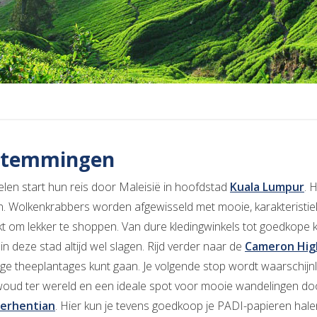
stemmingen
elen start hun reis door Maleisië in hoofdstad
Kuala Lumpur
. 
. Wolkenkrabbers worden afgewisseld met mooie, karakteristie
kt om lekker te shoppen. Van dure kledingwinkels tot goedkope 
 in deze stad altijd wel slagen. Rijd verder naar de
Cameron Hig
ige theeplantages kunt gaan. Je volgende stop wordt waarschijnl
oud ter wereld en een ideale spot voor mooie wandelingen do
erhentian
. Hier kun je tevens goedkoop je PADI-papieren ha