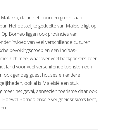
nd Malakka, dat in het noorden grenst aan
ur. Het oostelijke gedeelte van Maleisië ligt op
d. Op Borneo liggen ook provincies van
 onder invloed van veel verschillende culturen.
sche bevolkingsgroep en een Indiaas-
n met zich mee, waarover veel backpackers zeer
et land voor veel verschillende toeristen een
 zijn ook genoeg guest houses en andere
lijkheden, ook al is Maleisië een stuk
og meer het geval, aangezien toerisme daar ook
. Hoewel Borneo enkele veiligheidsrisico’s kent,
len.