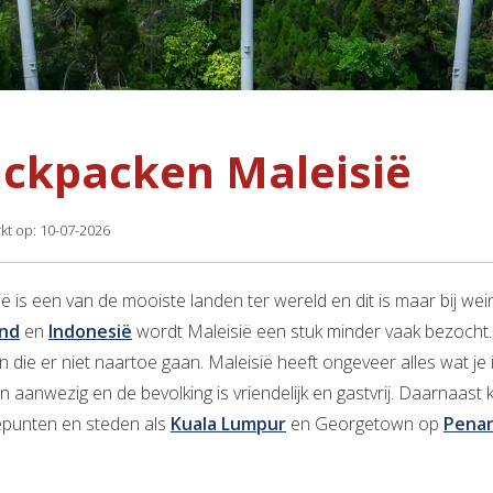
ckpacken Maleisië
kt op: 10-07-2026
ië is een van de mooiste landen ter wereld en dit is maar bij w
and
en
Indonesië
wordt Maleisië een stuk minder vaak bezocht.
die er niet naartoe gaan. Maleisië heeft ongeveer alles wat je in
n aanwezig en de bevolking is vriendelijk en gastvrij. Daarnaast
punten en steden als
Kuala Lumpur
en Georgetown op
Pena