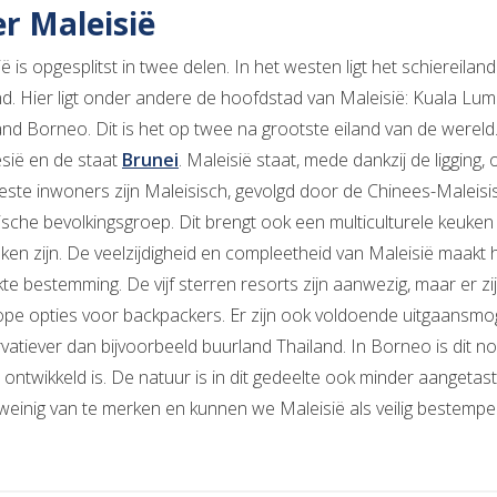
r Maleisië
ë is opgesplitst in twee delen. In het westen ligt het schiereila
nd. Hier ligt onder andere de hoofdstad van Maleisië: Kuala Lump
land Borneo. Dit is het op twee na grootste eiland van de werel
sië en de staat
Brunei
. Maleisië staat, mede dankzij de ligging,
ste inwoners zijn Maleisisch, gevolgd door de Chinees-Maleisi
ische bevolkingsgroep. Dit brengt ook een multiculturele keuke
ken zijn. De veelzijdigheid en compleetheid van Maleisië maakt h
kte bestemming. De vijf sterren resorts zijn aanwezig, maar er
pe opties voor backpackers. Er zijn ook voldoende uitgaansmoge
vatiever dan bijvoorbeeld buurland Thailand. In Borneo is dit n
ontwikkeld is. De natuur is in dit gedeelte ook minder aangetast
r weinig van te merken en kunnen we Maleisië als veilig bestempe