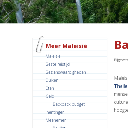
Ba
Meer Maleisië
Maleisië
Bijgewer
Beste reistijd
Bezienswaardigheden
Maleis
Duiken
Thail
Eten
mensen 
Geld
culture
Backpack budget
hoogte
Inentingen
Meenemen