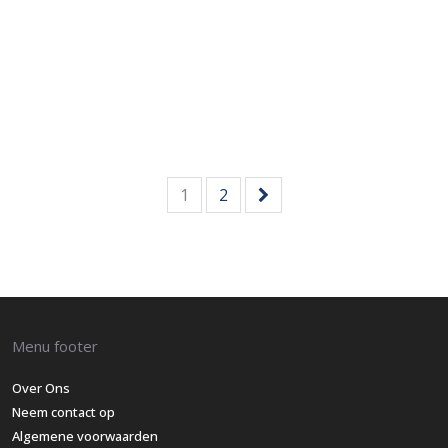
De Cameron Highlands liggen op ongeveer 150 kilometer ten
noorden van de Maleisische hoofdstad Kuala Lumpur. Door de
ligging op…
Lees meer
1
2
Menu footer
Over Ons
Neem contact op
Algemene voorwaarden