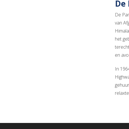
De 
De Pami
van Af
Himala
het ge
terech
en avo
In 196
Highwa
gehuur
relaxt