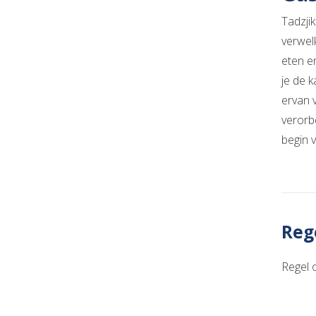
Tadzji
verwel
eten en
je de 
ervan 
verorb
begin 
Rege
Regel 