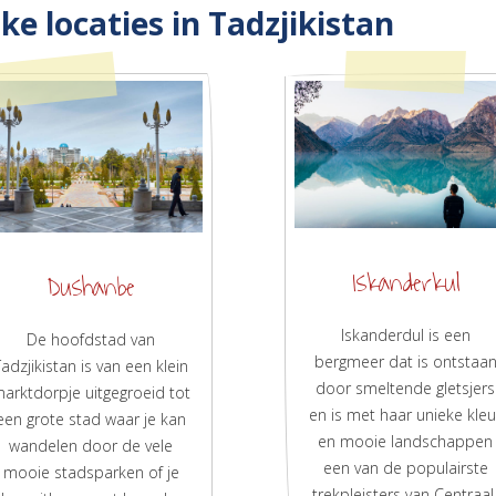
ke locaties in Tadzjikistan
Iskanderkul
Dushanbe
Iskanderdul is een
De hoofdstad van
bergmeer dat is ontstaa
Tadzjikistan is van een klein
door smeltende gletsjers
arktdorpje uitgegroeid tot
en is met haar unieke kleu
een grote stad waar je kan
en mooie landschappen
wandelen door de vele
een van de populairste
mooie stadsparken of je
trekpleisters van Centraal