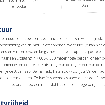
kan uitleven met karaoke
Azië.
en vodka.
tuur
hte natuurliefhebbers en avonturiers omschrijven wij Tadzjikista
estemming van de natuurliefhebbende avonturier! Je kan hier ei
tens en valleien dwalen langs meren en verstopte bergdorpjes. 
s naar een uitdaging in 7.000-7.500 meter hoge bergen, of een 
momentjes en een relaxte afsluiting van de dag in een van de nat
en je de Alpen zat? Dan is Tadzjikistan ook voor jou! Verder rad
s de zomermaanden. Zo kan je ‘s avonds slapen onder een fel ve
 met het uitzicht op een meer dat tussen torenhoge bergen met 
tvrijheid