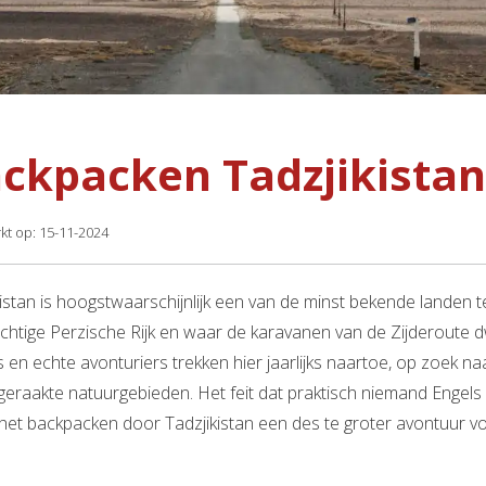
ckpacken Tadzjikistan
kt op: 15-11-2024
kistan is hoogstwaarschijnlijk een van de minst bekende landen t
chtige Perzische Rijk en waar de karavanen van de Zijderoute d
rs en echte avonturiers trekken hier jaarlijks naartoe, op zoek 
eraakte natuurgebieden. Het feit dat praktisch niemand Engels
het backpacken door Tadzjikistan een des te groter avontuur v