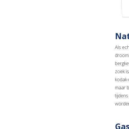
Na
Als ec
droomb
bergke
zoek i
kodak-
maar b
tijden
worden
Gas