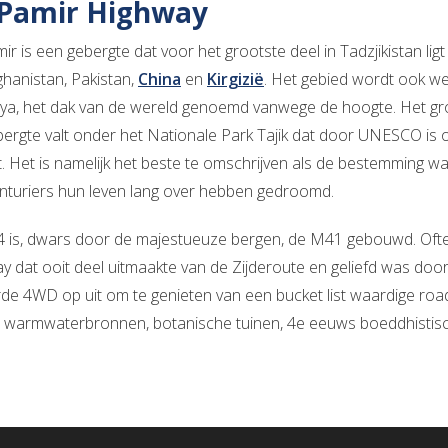
Pamir Highway
r is een gebergte dat voor het grootste deel in Tadzjikistan ligt
ghanistan, Pakistan,
China
en
Kirgizië
. Het gebied wordt ook w
ya, het dak van de wereld genoemd vanwege de hoogte. Het groo
bergte valt onder het Nationale Park Tajik dat door UNESCO is 
t. Het is namelijk het beste te omschrijven als de bestemming w
nturiers hun leven lang over hebben gedroomd.
4 is, dwars door de majestueuze bergen, de M41 gebouwd. Oft
y dat ooit deel uitmaakte van de Zijderoute en geliefd was doo
de 4WD op uit om te genieten van een bucket list waardige r
e warmwaterbronnen, botanische tuinen, 4e eeuws boeddhistis