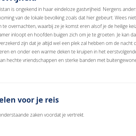
kistan is ongekend in haar eindeloze gastvrijheid. Nergens ander
koming van de lokale bevolking zoals dat hier gebeurt. Wees niet
 te overnachten, waarbij ze je komst eren alsof je de heilige kei
kamer inloopt en hoofden buigen zich om je te groeten. Je kan 
verzekerd zijn dat je altijd wel een plek zal hebben om de nacht
eren en onder een warme deken te kruipen in het eerstvolgende 
van hechte vriendschappen en sterke banden met buitengewone 
len voor je reis
onderstaande zaken voordat je vertrekt.