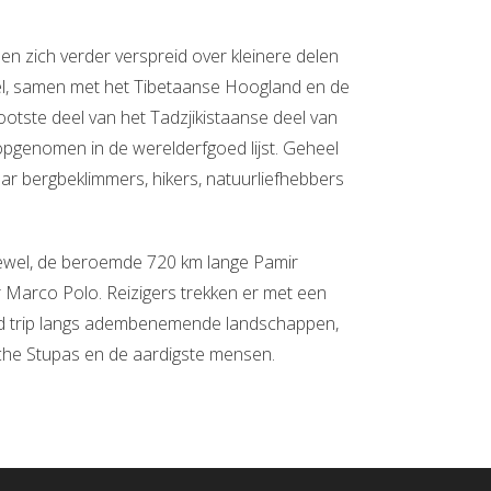
 en zich verder verspreid over kleinere delen
el, samen met het Tibetaanse Hoogland en de
tste deel van het Tadzjikistaanse deel van
opgenomen in de werelderfgoed lijst. Geheel
aar bergbeklimmers, hikers, natuurliefhebbers
ewel, de beroemde 720 km lange Pamir
r Marco Polo. Reizigers trekken er met een
oad trip langs adembenemende landschappen,
che Stupas en de aardigste mensen.