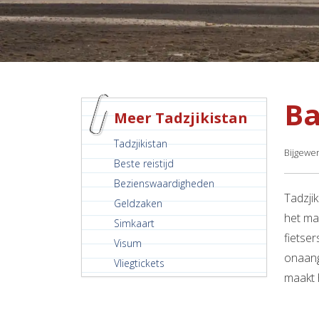
Ba
Meer Tadzjikistan
Tadzjikistan
Bijgewer
Beste reistijd
Bezienswaardigheden
Tadzji
Geldzaken
het ma
Simkaart
fietse
Visum
onaang
Vliegtickets
maakt 