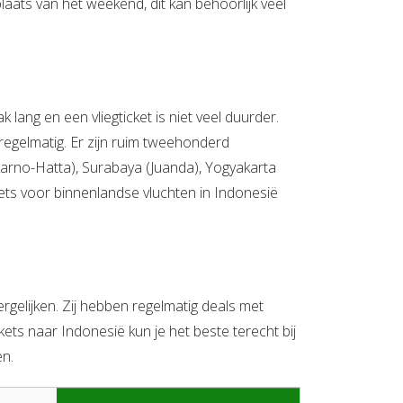
aats van het weekend, dit kan behoorlijk veel
 lang en een vliegticket is niet veel duurder.
 regelmatig. Er zijn ruim tweehonderd
ekarno-Hatta), Surabaya (Juanda), Yogyakarta
kets voor binnenlandse vluchten in Indonesië
gelijken. Zij hebben regelmatig deals met
ets naar Indonesië kun je het beste terecht bij
en.