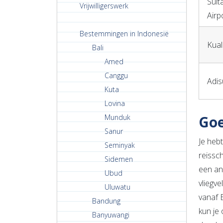
Sult
Vrijwilligerswerk
Airp
Bestemmingen in Indonesië
Kual
Bali
Amed
Canggu
Adis
Kuta
Lovina
Munduk
Goe
Sanur
Je hebt
Seminyak
reissch
Sidemen
een an
Ubud
vliegve
Uluwatu
vanaf B
Bandung
kun je
Banyuwangi