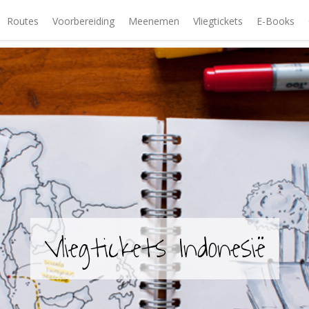
Routes
Voorbereiding
Meenemen
Vliegtickets
E-Books
Vliegtickets Indonesië