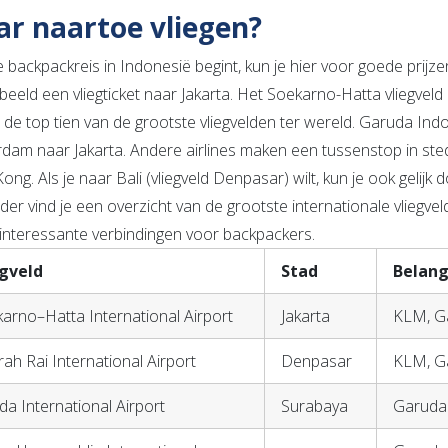
r naartoe vliegen?
je backpackreis in Indonesië begint, kun je hier voor goede prij
beeld een vliegticket naar Jakarta. Het Soekarno-Hatta vliegveld 
in de top tien van de grootste vliegvelden ter wereld. Garuda In
dam naar Jakarta. Andere airlines maken een tussenstop in st
ng. Als je naar Bali (vliegveld Denpasar) wilt, kun je ook gelijk 
er vind je een overzicht van de grootste internationale vliegvel
interessante verbindingen voor backpackers.
egveld
Stad
Belang
arno–Hatta International Airport
Jakarta
KLM, Ga
ah Rai International Airport
Denpasar
KLM, Ga
da International Airport
Surabaya
Garuda I