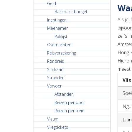
Geld
Waa
Backpack budget
Als je 
Inentingen
bijvoor
Meenemen
zelfs 
Paklijst
Amster
Overnachten
Hong Ko
Reisverzekering
Hierond
Rondreis
meest 
Simkaart
Stranden
Vli
Vervoer
Soek
Afstanden
Reizen per boot
Ngur
Reizen per trein
Visum
Juan
Vliegtickets