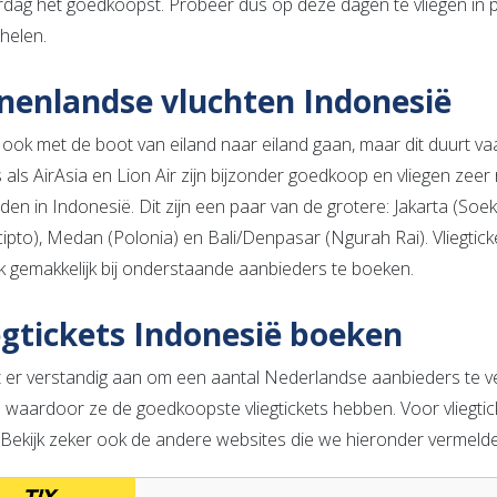
dag het goedkoopst. Probeer dus op deze dagen te vliegen in pl
helen.
nenlandse vluchten Indonesië
 ook met de boot van eiland naar eiland gaan, maar dit duurt vaak
s als AirAsia en Lion Air zijn bijzonder goedkoop en vliegen zeer
lden in Indonesië. Dit zijn een paar van de grotere: Jakarta (So
cipto), Medan (Polonia) en Bali/Denpasar (Ngurah Rai). Vliegtic
ok gemakkelijk bij onderstaande aanbieders te boeken.
egtickets Indonesië boeken
t er verstandig aan om een aantal Nederlandse aanbieders te ver
s waardoor ze de goedkoopste vliegtickets hebben. Voor vliegtick
. Bekijk zeker ook de andere websites die we hieronder vermeld