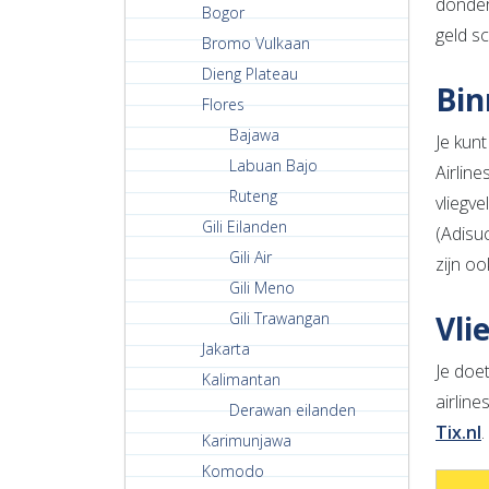
donder
Bogor
geld sc
Bromo Vulkaan
Dieng Plateau
Bin
Flores
Bajawa
Je kunt
Labuan Bajo
Airline
Ruteng
vliegve
Gili Eilanden
(Adisu
Gili Air
zijn o
Gili Meno
Gili Trawangan
Vli
Jakarta
Je doe
Kalimantan
airline
Derawan eilanden
Tix.nl
Karimunjawa
Komodo