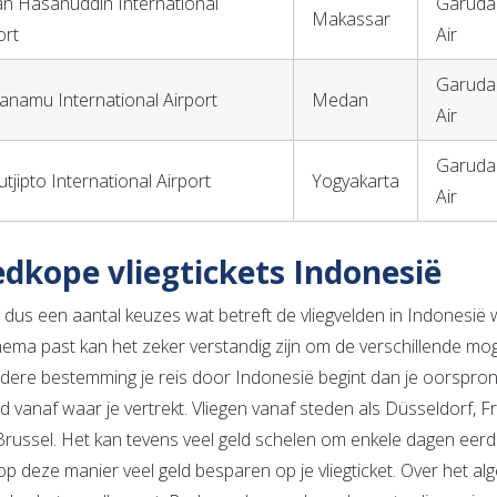
an Hasanuddin International
Garuda I
Makassar
ort
Air
Garuda I
anamu International Airport
Medan
Air
Garuda I
utjipto International Airport
Yogyakarta
Air
dkope vliegtickets Indonesië
 dus een aantal keuzes wat betreft de vliegvelden in Indonesië wa
ema past kan het zeker verstandig zijn om de verschillende mogel
dere bestemming je reis door Indonesië begint dan je oorspronke
ld vanaf waar je vertrekt. Vliegen vanaf steden als Düsseldorf, 
russel. Het kan tevens veel geld schelen om enkele dagen eerder of
 op deze manier veel geld besparen op je vliegticket. Over het a