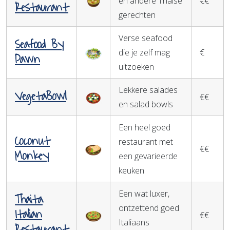
en andere Thaise
€€
Restaurant
gerechten
Verse seafood
Seafood By
die je zelf mag
€
Pawn
uitzoeken
Lekkere salades
VegetaBowl
€€
en salad bowls
Een heel goed
Coconut
restaurant met
€€
Monkey
een gevarieerde
keuken
Een wat luxer,
Thaita
ontzettend goed
Italian
€€
Italiaans
Restaurant