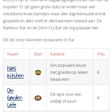
inspelen. Er zijn geen grote clubs te vinden maar wel
ontzettend leuke barretjes waar elke dag livemuziek wordt
gespeeld en alles voelt er allemaal even relaxed aan. De
Bamboo Bar en de Don’t Cry Bar zijn erg populair hier.
Dit zijn onze favoriete restaurants in Pai:
Naam
Eten
Aanbod
Prijs
Een populaire keuze
Na’s
met goedkoop, lekker
€
Kitchen
lokaal eten
Om
Dé spot voor een
Garden
€
ontbijt of lunch
Cafe