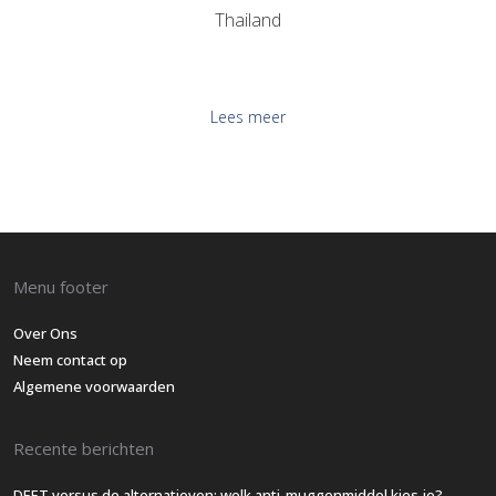
Thailand
Lees meer
Menu footer
Over Ons
Neem contact op
Algemene voorwaarden
Recente berichten
DEET versus de alternatieven: welk anti-muggenmiddel kies je?