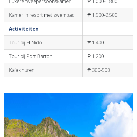
Luxere tweepersoonskamer
₱ 1.000-1.800
Kamer in resort met zwembad
₱ 1.500-2.500
Activiteiten
Tour bij El Nido
₱ 1.400
Tour bij Port Barton
₱ 1.200
Kajak huren
₱ 300-500