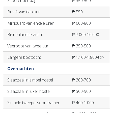
Scooter per dag
₱ 350-500
Busrit van tien uur
₱ 550
Minibusrit van enkele uren
₱ 600-800
Binnenlandse vlucht
₱ 7.000-10.000
Veerboot van twee uur
₱ 350-500
Langere boottocht
₱ 1.100-1.800/td>
Overnachten
Slaapzaal in simpel hostel
₱ 300-700
Slaapzaal in luxer hostel
₱ 500-900
Simpele tweepersoonskamer
₱ 400-1.000