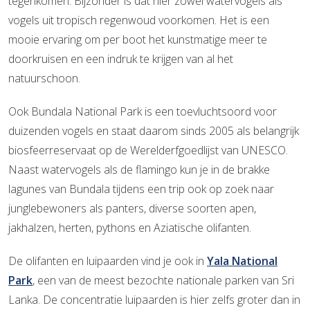
tegenkomen. Bijzonder is dat hier zowel watervogels als
vogels uit tropisch regenwoud voorkomen. Het is een
mooie ervaring om per boot het kunstmatige meer te
doorkruisen en een indruk te krijgen van al het
natuurschoon.
Ook Bundala National Park is een toevluchtsoord voor
duizenden vogels en staat daarom sinds 2005 als belangrijk
biosfeerreservaat op de Werelderfgoedlijst van UNESCO.
Naast watervogels als de flamingo kun je in de brakke
lagunes van Bundala tijdens een trip ook op zoek naar
junglebewoners als panters, diverse soorten apen,
jakhalzen, herten, pythons en Aziatische olifanten.
De olifanten en luipaarden vind je ook in
Yala National
Park
, een van de meest bezochte nationale parken van Sri
Lanka. De concentratie luipaarden is hier zelfs groter dan in