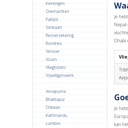
Waa
Inentingen
Overnachten
Je hebt
Paklijst
Nepal 
Simkaart
vlucht
Reisverzekering
Dhabi 
Rondreis
Vervoer
Vli
Visum
Vliegtickets
Trib
Vrijwilligerswerk
Airp
Annapurna
Goe
Bhaktapur
Chitwan
Je heb
Kathmandu
Europa
Lumbini
kan he