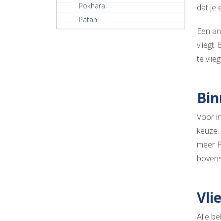
Pokhara
dat je 
Patan
Een an
vliegt
te vli
Bin
Voor i
keuze.
meer Po
bovens
Vli
Alle be