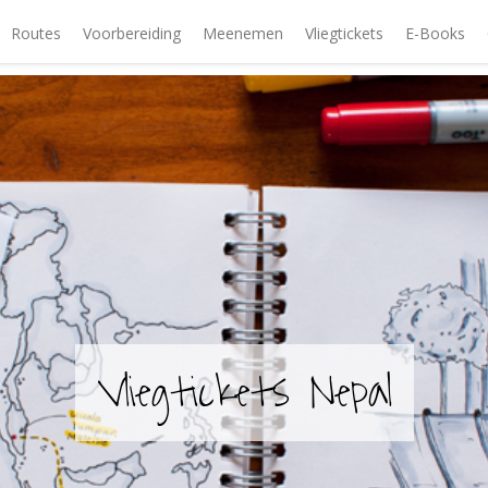
Routes
Voorbereiding
Meenemen
Vliegtickets
E-Books
Vliegtickets Nepal