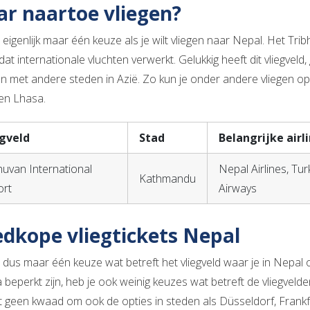
r naartoe vliegen?
 eigenlijk maar één keuze als je wilt vliegen naar Nepal. Het Tribh
dat internationale vluchten verwerkt. Gelukkig heeft dit vliegve
en met andere steden in Azië. Zo kun je onder andere vliegen o
en Lhasa.
egveld
Stad
Belangrijke airl
huvan International
Nepal Airlines, Tur
Kathmandu
ort
Airways
dkope vliegtickets Nepal
t dus maar één keuze wat betreft het vliegveld waar je in Nepal
 beperkt zijn, heb je ook weinig keuzes wat betreft de vliegveld
t geen kwaad om ook de opties in steden als Düsseldorf, Frankfu