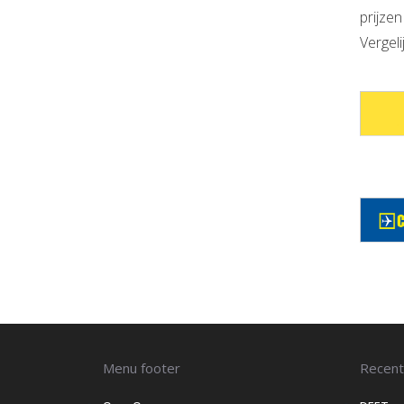
prijze
Vergel
Menu footer
Recent