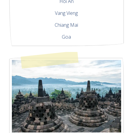
Hoi An
Vang Vieng
Chiang Mai
Goa