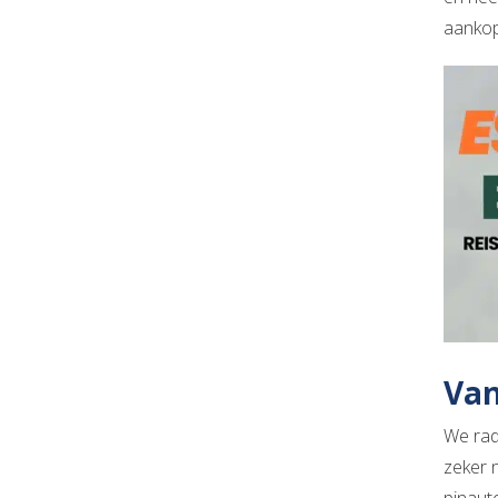
aankop
Van
We rad
zeker n