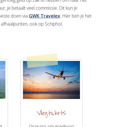
m genoeg geld op zak te hebben om naar het
r, je betaalt veel commissie. Dit kun je
 beste doen via
GWK Travelex
. Hier ben je het
e afhaalpunten, ook op Schiphol.
Vliegtickets
et
Onze tips om goedkoop