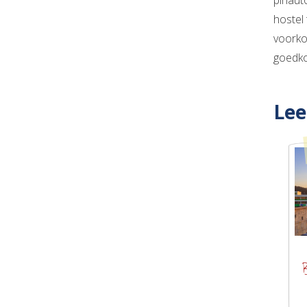
pinaut
hostel 
voorko
goedkoo
Lee