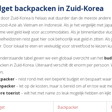
get backpacken in Zuid-Korea
 door Zuid-Korea is helaas wat duurder dan de meeste andere lan
oost-Azië als Vietnam en Indonesië. Als je het vergelijkt met Jap
me veel geld kwijt voor accommodaties. Als je binnenlandse vlu
lheidstrein reist gaat hier ook behoorlijk wat geld in zitten. Als
. Door lokaal te eten en veelvuldig voor streetfood te kiezen ku
onderstaande tabel geven we een globaal overzicht van het
bud
cken in Zuid-Korea. Uiteraard verschilt dit enorm per persoo
n;
kpacker
– reist rond met een beperkt budget en bespaart waar 
shpacker
– let op de kosten, maar is bereid om af en toe wat mee
re toerist
– wilt het met name zo leuk mogelijk hebben en kijkt
get
Backpacker