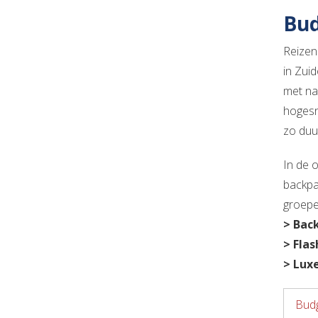
Bud
Reizen
in Zuid
met na
hogesne
zo duur
In de 
backpa
groepe
> Bac
> Fla
> Luxe
Bud