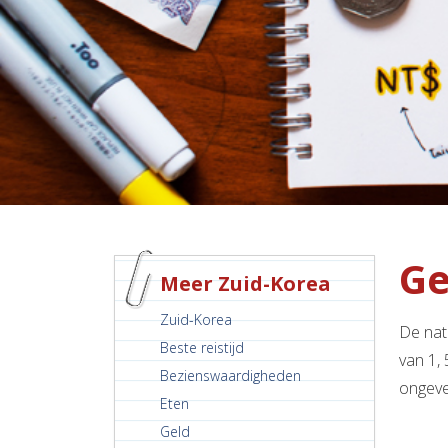
Ge
Meer Zuid-Korea
Zuid-Korea
De nat
Beste reistijd
van 1, 
Bezienswaardigheden
ongevee
Eten
Geld