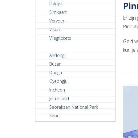
Pin
Paklijst
Simkaart
Er zij
Vervoer
Pinaut
Visum
Vliegtickets
Geld w
kun je
Andong
Busan
Daegu
Gyeongju
Incheon
Jeju Island
Seoraksan National Park
Seoul