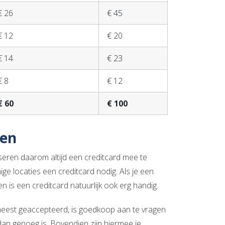
€ 26
€ 45
€ 12
€ 20
€ 14
€ 23
€ 8
€ 12
€ 60
€ 100
gen
seren daarom altijd een creditcard mee te
ge locaties een creditcard nodig. Als je een
n is een creditcard natuurlijk ook erg handig.
 meest geaccepteerd, is goedkoop aan te vragen
an genoeg is. Bovendien zijn hiermee je