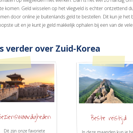
omaten op vliegvelden niet werken. Dan is het wel zo handig o
te komen. Geld wisselen op het vliegveld is echter ontzettend duu
men door online je buitenlands geld te bestellen. Dit kun je het
pste uit en je kunt je geld makkelijk ophalen bij een van de vel
s verder over Zuid-Korea
Bezienswaardigheden
Beste reistijd
Dit zijn onze favoriete
In deze maanden kun je h