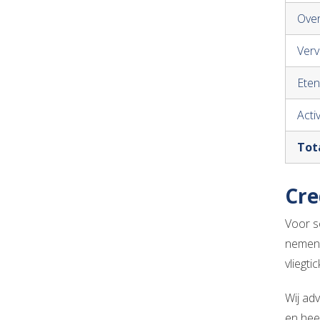
Ove
Verv
Eten
Activ
Tot
Cre
Voor s
nemen 
vliegti
Wij ad
en hee