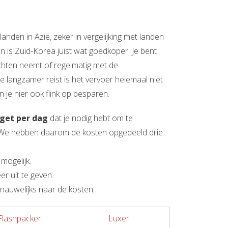
den in Azië, zeker in vergelijking met landen
an is Zuid-Korea juist wat goedkoper. Je bent
chten neemt of regelmatig met de
 je langzamer reist is het vervoer helemaal niet
n je hier ook flink op besparen.
get per dag
dat je nodig hebt om te
n. We hebben daarom de kosten opgedeeld drie
mogelijk.
r uit te geven.
 nauwelijks naar de kosten.
Flashpacker
Luxer