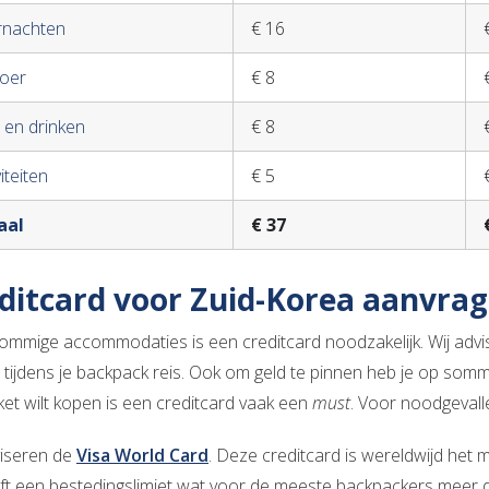
rnachten
€ 16
oer
€ 8
 en drinken
€ 8
iteiten
€ 5
aal
€ 37
ditcard voor Zuid-Korea aanvra
ommige accommodaties is een creditcard noodzakelijk. Wij advi
tijdens je backpack reis. Ook om geld te pinnen heb je op sommi
cket wilt kopen is een creditcard vaak een
must
. Voor noodgevalle
viseren de
Visa World Card
. Deze creditcard is wereldwijd het
ft een bestedingslimiet wat voor de meeste backpackers meer d