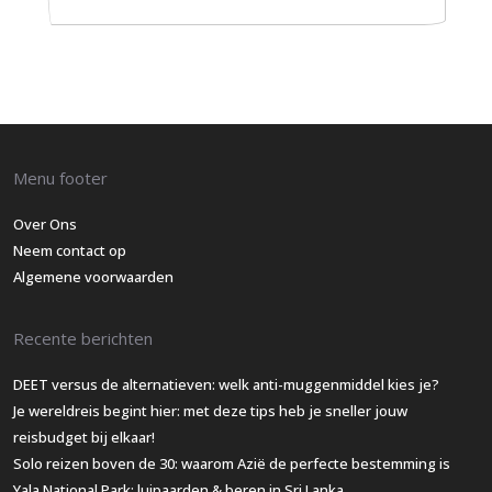
Menu footer
Over Ons
Neem contact op
Algemene voorwaarden
Recente berichten
DEET versus de alternatieven: welk anti-muggenmiddel kies je?
Je wereldreis begint hier: met deze tips heb je sneller jouw
reisbudget bij elkaar!
Solo reizen boven de 30: waarom Azië de perfecte bestemming is
Yala National Park: luipaarden & beren in Sri Lanka