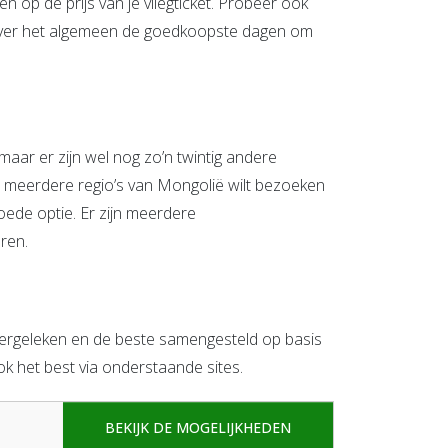
n op de prijs van je vliegticket. Probeer ook
 over het algemeen de goedkoopste dagen om
 maar er zijn wel nog zo’n twintig andere
s je meerdere regio’s van Mongolië wilt bezoeken
oede optie. Er zijn meerdere
ren.
vergeleken en de beste samengesteld op basis
ook het best via onderstaande sites.
BEKIJK DE MOGELIJKHEDEN