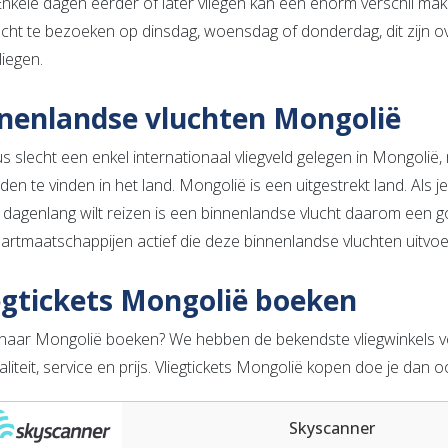
 Enkele dagen eerder of later vliegen kan een enorm verschil make
ucht te bezoeken op dinsdag, woensdag of donderdag, dit zijn
liegen.
nenlandse vluchten Mongolië
us slecht een enkel internationaal vliegveld gelegen in Mongolië,
lden te vinden in het land. Mongolië is een uitgestrekt land. Al
t dagenlang wilt reizen is een binnenlandse vlucht daarom een g
aartmaatschappijen actief die deze binnenlandse vluchten uitvoe
egtickets Mongolië boeken
s naar Mongolië boeken? We hebben de bekendste vliegwinkels 
liteit, service en prijs. Vliegtickets Mongolië kopen doe je dan 
Skyscanner