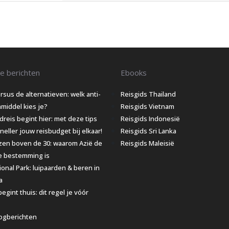
e berichten
Ebooks
rsus de alternatieven: welk anti-
Reisgids Thailand
iddel kies je?
Reisgids Vietnam
dreis begint hier: met deze tips
Reisgids Indonesië
neller jouw reisbudget bij elkaar!
Reisgids Sri Lanka
izen boven de 30: waarom Azië de
Reisgids Maleisië
e bestemming is
ional Park: luipaarden & beren in
a
egint thuis: dit regel je vóór
ogberichten