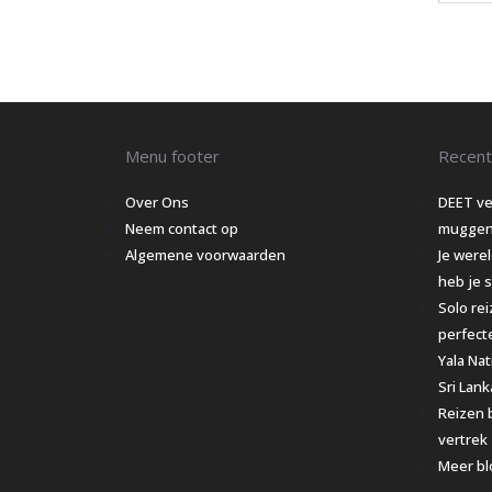
Menu footer
Recent
Over Ons
DEET ve
Neem contact op
muggenm
Algemene voorwaarden
Je werel
heb je s
Solo re
perfect
Yala Nat
Sri Lank
Reizen b
vertrek
Meer bl