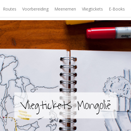
Routes
Voorbereiding
Meenemen
Vliegtickets
E-Books
Vliegtickets Mongolië