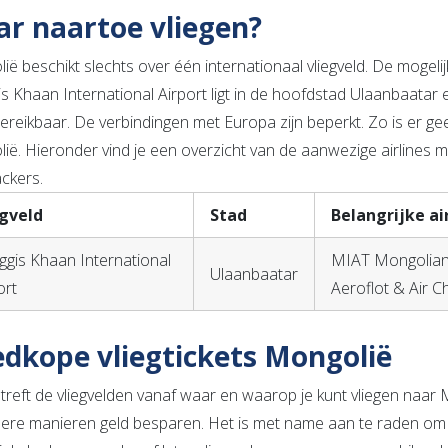
r naartoe vliegen?
ë beschikt slechts over één internationaal vliegveld. De mogelij
is Khaan International Airport ligt in de hoofdstad Ulaanbaatar 
ereikbaar. De verbindingen met Europa zijn beperkt. Zo is er g
ië. Hieronder vind je een overzicht van de aanwezige airlines 
ckers.
egveld
Stad
Belangrijke ai
ggis Khaan International
MIAT Mongolian A
Ulaanbaatar
ort
Aeroflot & Air C
dkope vliegtickets Mongolië
treft de vliegvelden vanaf waar en waarop je kunt vliegen naar M
ere manieren geld besparen. Het is met name aan te raden om fl