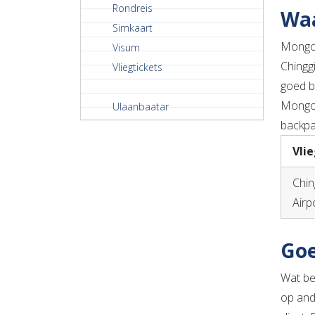
Rondreis
Waa
Simkaart
Mongoli
Visum
Chingg
Vliegtickets
goed b
Mongol
Ulaanbaatar
backpa
Vli
Chin
Airp
Goe
Wat be
op and