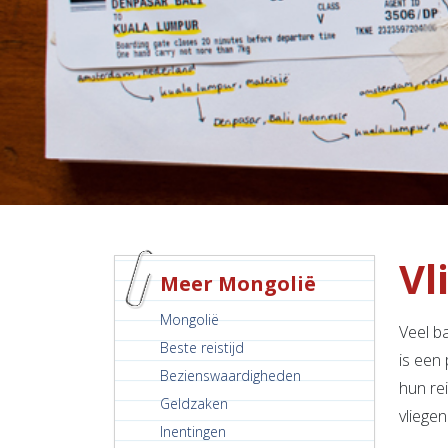
Vl
Meer Mongolië
Mongolië
Veel b
Beste reistijd
is een
Bezienswaardigheden
hun re
Geldzaken
vliegen
Inentingen