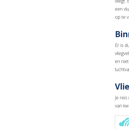
vliegt.
een vl
op te v
Bin
Er is d
vliegve
en nie
luchtv
Vli
Je rei
van kwa