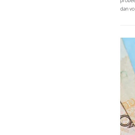
probee
dan vo