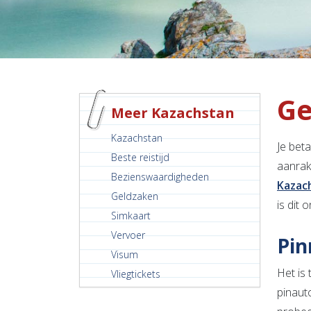
Ge
Meer Kazachstan
Kazachstan
Je beta
Beste reistijd
aanrak
Bezienswaardigheden
Kazac
Geldzaken
is dit 
Simkaart
Vervoer
Pin
Visum
Het is
Vliegtickets
pinaut