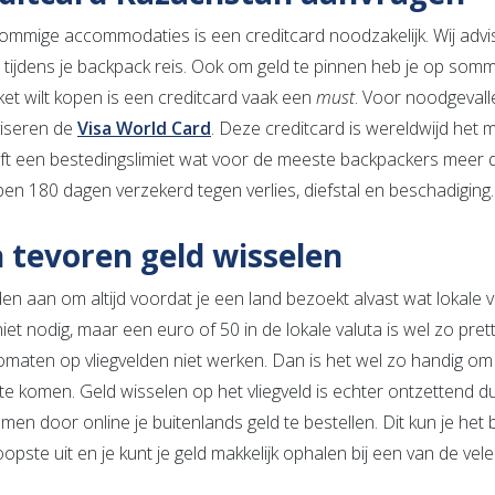
ommige accommodaties is een creditcard noodzakelijk. Wij advi
tijdens je backpack reis. Ook om geld te pinnen heb je op sommi
cket wilt kopen is een creditcard vaak een
must
. Voor noodgevalle
viseren de
Visa World Card
. Deze creditcard is wereldwijd het
ft een bestedingslimiet wat voor de meeste backpackers meer d
en 180 dagen verzekerd tegen verlies, diefstal en beschadiging.
 tevoren geld wisselen
en aan om altijd voordat je een land bezoekt alvast wat lokale v
iet nodig, maar een euro of 50 in de lokale valuta is wel zo pret
omaten op vliegvelden niet werken. Dan is het wel zo handig o
te komen. Geld wisselen op het vliegveld is echter ontzettend duu
men door online je buitenlands geld te bestellen. Dit kun je het
pste uit en je kunt je geld makkelijk ophalen bij een van de vel