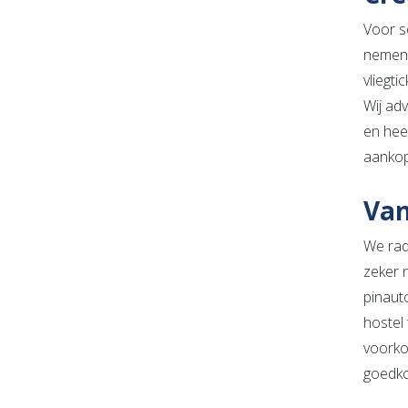
Voor s
nemen 
vliegti
Wij ad
en hee
aankop
Van
We rad
zeker n
pinaut
hostel 
voorko
goedkoo