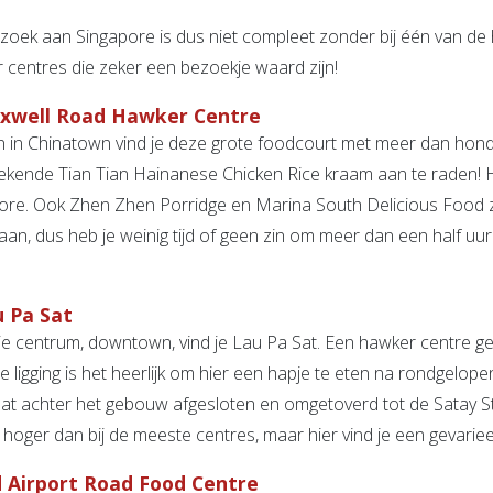
zoek aan Singapore is dus niet compleet zonder bij één van de 
 centres die zeker een bezoekje waard zijn!
axwell Road Hawker Centre
 in Chinatown vind je deze grote foodcourt met meer dan hon
bekende Tian Tian Hainanese Chicken Rice kraam aan te raden! Hie
ore. Ook Zhen Zhen Porridge en Marina South Delicious Food zij
staan, dus heb je weinig tijd of geen zin om meer dan een half u
u Pa Sat
tje centrum, downtown, vind je Lau Pa Sat. Een hawker centre
le ligging is het heerlijk om hier een hapje te eten na rondgelo
aat achter het gebouw afgesloten en omgetoverd tot de Satay Stre
ets hoger dan bij de meeste centres, maar hier vind je een gevar
d Airport Road Food Centre