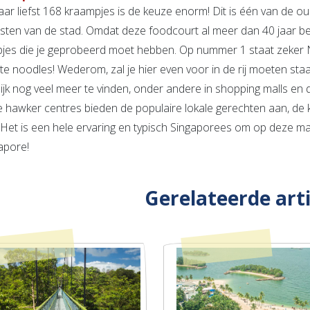
ar liefst 168 kraampjes is de keuze enorm! Dit is één van de oud
sten van de stad. Omdat deze foodcourt al meer dan 40 jaar bes
jes die je geprobeerd moet hebben. Op nummer 1 staat zeker N
ste noodles! Wederom, zal je hier even voor in de rij moeten sta
lijk nog veel meer te vinden, onder andere in shopping malls en 
 hawker centres bieden de populaire lokale gerechten aan, de kwa
Het is een hele ervaring en typisch Singaporees om op deze manie
apore!
Gerelateerde art