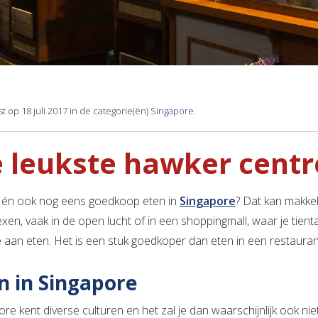
t op 18 juli 2017 in de categorie(ën)
Singapore
.
 leukste hawker centr
 én ook nog eens goedkoop eten in
Singapore
? Dat kan makkeli
en, vaak in de open lucht of in een shoppingmall, waar je tienta
e aan eten. Het is een stuk goedkoper dan eten in een restaurant
n in Singapore
re kent diverse culturen en het zal je dan waarschijnlijk ook ni