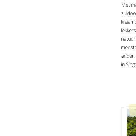
Met ma
zuidoo
kraamp
lekker
natuur
meeste
ander. 
in Sing