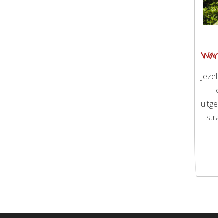
wan
Jezel
uitg
str