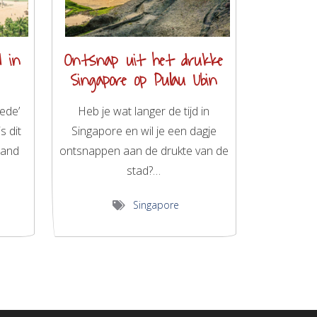
d in
Ontsnap uit het drukke
Singapore op Pulau Ubin
ede’
Heb je wat langer de tijd in
s dit
Singapore en wil je een dagje
iland
ontsnappen aan de drukte van de
stad?…
Singapore