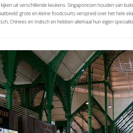
kijken uit verschillende keukens. Singaporezen houden van buiten
aatbeeld: grote en kleine foodcourts verspreid over het hele eil
isch, Chinees en Indisch en hebben allemaal hun eigen specialite