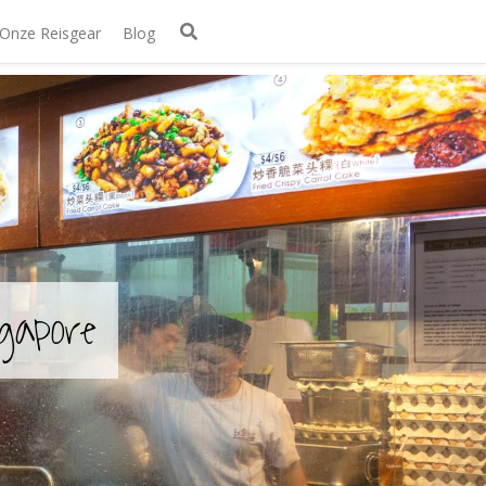
Onze Reisgear
Blog
gapore