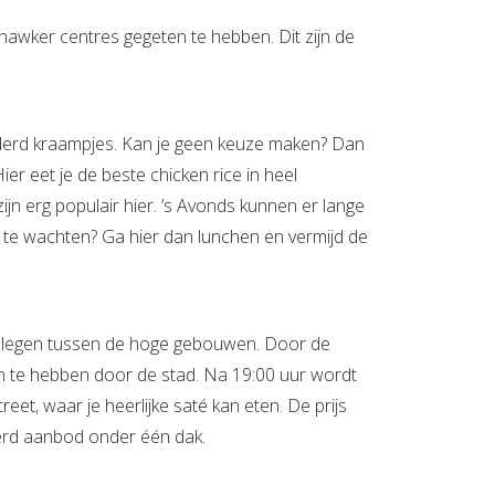
hawker centres gegeten te hebben. Dit zijn de
derd kraampjes. Kan je geen keuze maken? Dan
r eet je de beste chicken rice in heel
n erg populair hier. ’s Avonds kunnen er lange
ur te wachten? Ga hier dan lunchen en vermijd de
 gelegen tussen de hoge gebouwen. Door de
pen te hebben door de stad. Na 19:00 uur wordt
et, waar je heerlijke saté kan eten. De prijs
ieerd aanbod onder één dak.