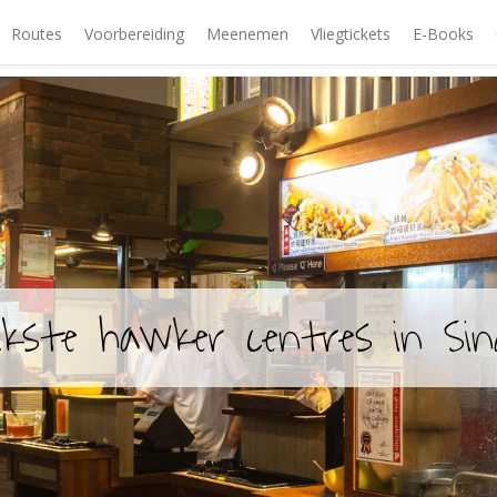
Routes
Voorbereiding
Meenemen
Vliegtickets
E-Books
ukste hawker centres in Sin