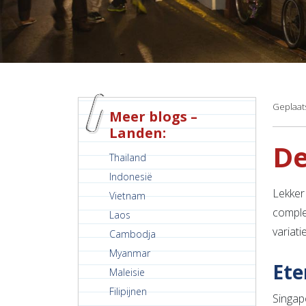
Geplaats
Meer blogs –
Landen:
De
Thailand
Indonesië
Lekker
Vietnam
complex
Laos
variati
Cambodja
Myanmar
Ete
Maleisie
Filipijnen
Singapo