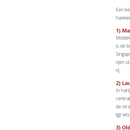
Een be
hawker
1) M
Midden
is de 
Singap
rijen 
rij.
2) La
In har
centra
de str
ligt i
3) Ol