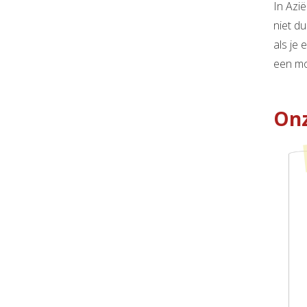
In Azi
niet du
als je
een mo
Onz