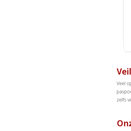
Vei
Veel o
paspoo
zelfs 
Onz