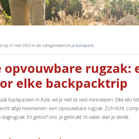
t op 31 mei 2025 in de categorie(ën)
In je backpack
.
 opvouwbare rugzak: 
or elke backpacktrip
gaat backpacken in Azië, wil je niet te veel meeslepen. Elke kilo t
j echt altijd meenemen: een opvouwbare rugzak. Zo’n licht, com
 dagrugzak. En geloof ons: je gebruikt ‘m vaker dan je denkt.