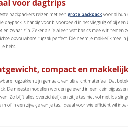
aal voor dagtrips
ste backpackers reizen met een
grote backpack
voor al hun
e daypack is handig voor bijvoorbeeld in het vliegtuig of bij een
ot en zwaar zijn. Zeker als je alleen wat basics mee wilt neme
 lichte opvouwbare rugzak perfect. Die neem je makkelijk mee in
j je hebt.
htgewicht, compact en makkelij
bare rugzakken zijn gemaakt van ultralicht materiaal. Dat beteke
ck. De meeste modellen worden geleverd in een klein bijpassend
n. Zo blijft alles overzichtelijk en zit je tas niet vol met los sl
m of in een zijvakje van je tas. Ideaal voor wie efficiënt wil inpa