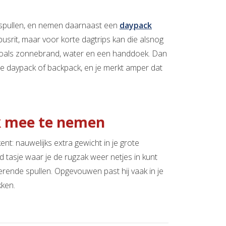
 spullen, en nemen daarnaast een
daypack
 busrit, maar voor korte dagtrips kan die alsnog
n zoals zonnebrand, water en een handdoek. Dan
 je daypack of backpack, en je merkt amper dat
k mee te nemen
nt: nauwelijks extra gewicht in je grote
 tasje waar je de rugzak weer netjes in kunt
ingerende spullen. Opgevouwen past hij vaak in je
kken.