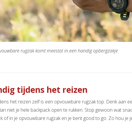
vouwbare rugzak komt meestal in een handig opbergzakje
dig tijdens het reizen
jdens het reizen zelf is een opvouwbare rugzak top. Denk aan een
dan niet je hele backpack open te rukken. Stop gewoon wat snacks
 of in je opvouwbare rugzak en je bent good to go. Zo hou je je be