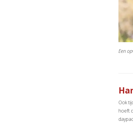
Een op
Han
Ook ti
hoeft 
daypack