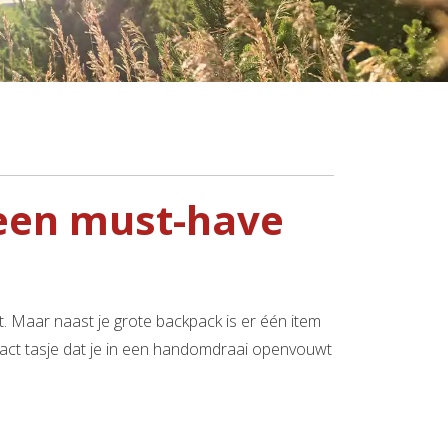
een must-have
elt. Maar naast je grote backpack is er één item
pact tasje dat je in een handomdraai openvouwt