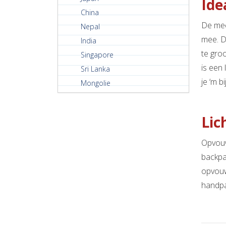
Ide
China
De mee
Nepal
mee. Di
India
te gro
Singapore
is een
Sri Lanka
je ‘m bi
Mongolie
Lic
Opvouw
backpa
opvouwe
handpal