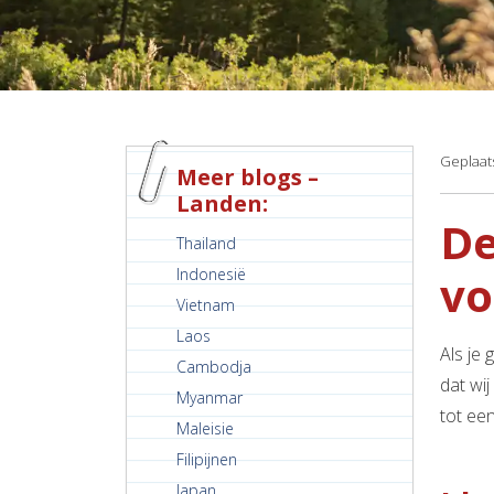
Geplaats
Meer blogs –
Landen:
De
Thailand
Indonesië
vo
Vietnam
Laos
Als je 
Cambodja
dat wi
Myanmar
tot een
Maleisie
Filipijnen
Japan