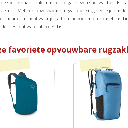
ë bezoek je vaak lokale markten of ga je even snel wat boodsch
urzaam. Met een opvouwbare rugzak op je rug heb je je handen vri
 een aparte tas hebt waar je natte handdoeken en zonnebrand in s
del kiest dat waterafstotend is.
e favoriete opvouwbare rugzak