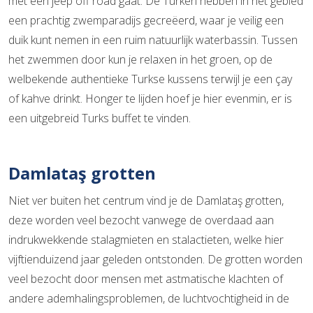
met een jeep off road gaat. De Turken hebben in het gebied
een prachtig zwemparadijs gecreëerd, waar je veilig een
duik kunt nemen in een ruim natuurlijk waterbassin. Tussen
het zwemmen door kun je relaxen in het groen, op de
welbekende authentieke Turkse kussens terwijl je een çay
of kahve drinkt. Honger te lijden hoef je hier evenmin, er is
een uitgebreid Turks buffet te vinden.
Damlataş grotten
Niet ver buiten het centrum vind je de Damlataş grotten,
deze worden veel bezocht vanwege de overdaad aan
indrukwekkende stalagmieten en stalactieten, welke hier
vijftienduizend jaar geleden ontstonden. De grotten worden
veel bezocht door mensen met astmatische klachten of
andere ademhalingsproblemen, de luchtvochtigheid in de