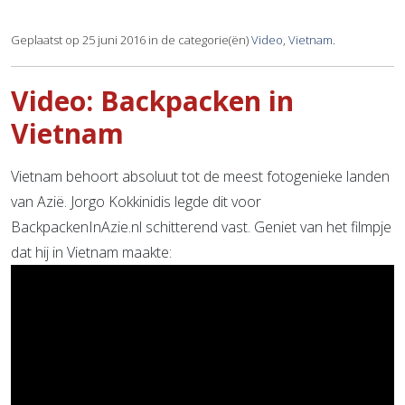
Geplaatst op 25 juni 2016 in de categorie(ën)
Video
,
Vietnam
.
Video: Backpacken in
Vietnam
Vietnam behoort absoluut tot de meest fotogenieke landen
van Azië. Jorgo Kokkinidis legde dit voor
BackpackenInAzie.nl schitterend vast. Geniet van het filmpje
dat hij in Vietnam maakte: